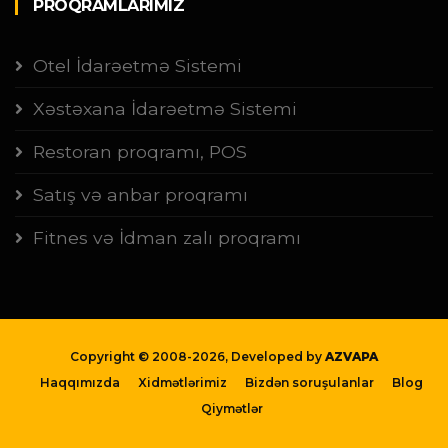
PROQRAMLARIMIZ
Otel İdarəetmə Sistemi
Xəstəxana İdarəetmə Sistemi
Restoran proqramı, POS
Satış və anbar proqramı
Fitnes və İdman zalı proqramı
Copyright © 2008-
2026, Developed by
AZVAPA
Haqqımızda
Xidmətlərimiz
Bizdən soruşulanlar
Blog
Qiymətlər