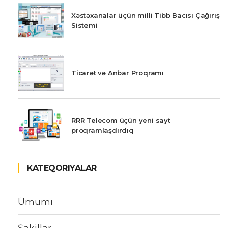
Xəstəxanalar üçün milli Tibb Bacısı Çağırış
Sistemi
Ticarət və Anbar Proqramı
RRR Telecom üçün yeni sayt
proqramlaşdırdıq
KATEQORIYALAR
Ümumi
Şəkillər