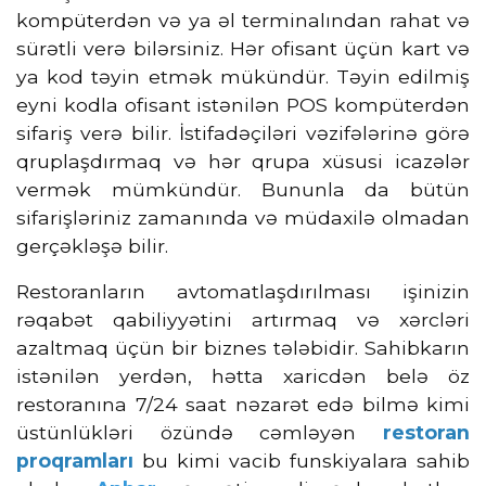
kompüterdən və ya əl terminalından rahat və
sürətli verə bilərsiniz. Hər ofisant üçün kart və
ya kod təyin etmək mükündür. Təyin edilmiş
eyni kodla ofisant istənilən POS kompüterdən
sifariş verə bilir. İstifadəçiləri vəzifələrinə görə
qruplaşdırmaq və hər qrupa xüsusi icazələr
vermək mümkündür. Bununla da bütün
sifarişləriniz zamanında və müdaxilə olmadan
gerçəkləşə bilir.
Restoranların avtomatlaşdırılması işinizin
rəqabət qabiliyyətini artırmaq və xərcləri
azaltmaq üçün bir biznes tələbidir. Sahibkarın
istənilən yerdən, hətta xaricdən belə öz
restoranına 7/24 saat nəzarət edə bilmə kimi
üstünlükləri özündə cəmləyən
restoran
proqramları
bu kimi vacib funskiyalara sahib