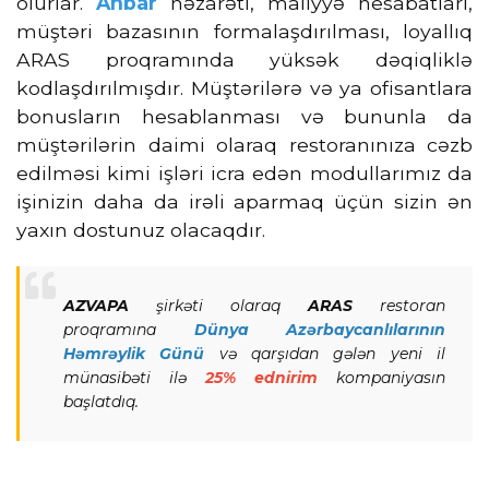
olurlar.
Anbar
nəzarəti, maliyyə hesabatları,
müştəri bazasının formalaşdırılması, loyallıq
ARAS proqramında yüksək dəqiqliklə
kodlaşdırılmışdır. Müştərilərə və ya ofisantlara
bonusların hesablanması və bununla da
müştərilərin daimi olaraq restoranınıza cəzb
edilməsi kimi işləri icra edən modullarımız da
işinizin daha da irəli aparmaq üçün sizin ən
yaxın dostunuz olacaqdır.
AZVAPA
şirkəti olaraq
ARAS
restoran
proqramına
Dünya Azərbaycanlılarının
Həmrəylik Günü
və qarşıdan gələn yeni il
münasibəti ilə
25% ednirim
kompaniyasın
başlatdıq.