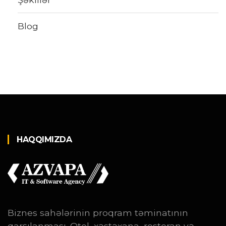
Blog
HAQQIMIZDA
Biznes sahələrinin proqram təminatının
qarşılanması. Otel, xəstəxana, restoran və