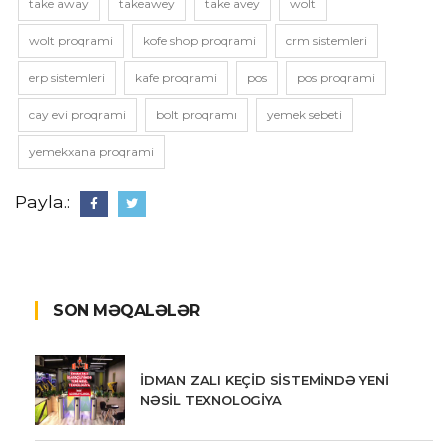
take away
takeawey
take avey
wolt
wolt proqrami
kofe shop proqrami
crm sistemleri
erp sistemleri
kafe proqrami
pos
pos proqrami
cay evi proqrami
bolt proqramı
yemek sebeti
yemekxana proqrami
Payla.:
SON MƏQALƏLƏR
İDMAN ZALI KEÇİD SİSTEMİNDƏ YENİ
NƏSİL TEXNOLOGİYA