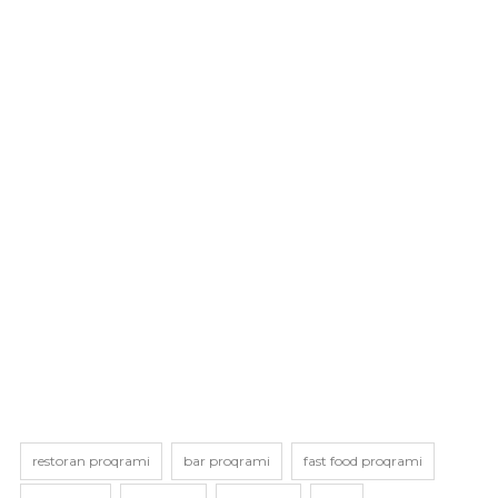
restoran proqrami
bar proqrami
fast food proqrami