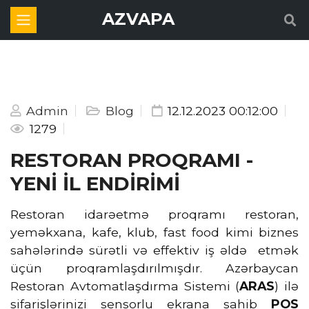
AZVAPA
Admin
Blog
12.12.2023 00:12:00
1279
RESTORAN PROQRAMI -
YENİ İL ENDİRİMİ
Restoran idarəetmə proqramı restoran,
yeməkxana, kafe, klub, fast food kimi biznes
sahələrində sürətli və effektiv iş əldə etmək
üçün proqramlaşdırılmışdır. Azərbaycan
Restoran Avtomatlaşdırma Sistemi (
ARAS
) ilə
sifarişlərinizi sensorlu ekrana sahib
POS