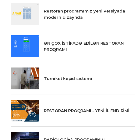
Restoran proqramımız yeni versiyada
modern dizaynda
ƏN ÇOX İSTİFADƏ EDİLƏN RESTORAN
PROQRAMI
Turniket keçid sistemi
RESTORAN PROQRAMI - YENİ İL ENDİRİMİ
RADİOLOGİYA PROQRAMININ